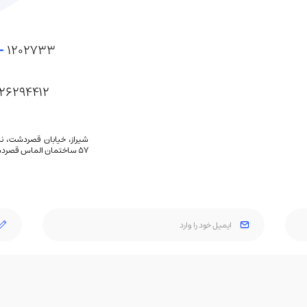
-
1202733
26294412
شیراز، خیابان قصردشت، 
57 ساختمان الماس قصردشت