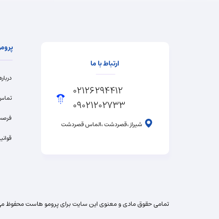
پروم
ارتباط با ما
درباره
02126294412
تماس 
09021202733
فرصت
شیراز ،قصردشت ،الماس قصردشت
قوانی
تمامی حقوق مادی و معنوی این سایت برای پرومو هاست محفوظ می