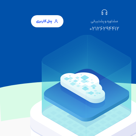
مشاوره و پشتیبانی
پنل کاربری
02126294412