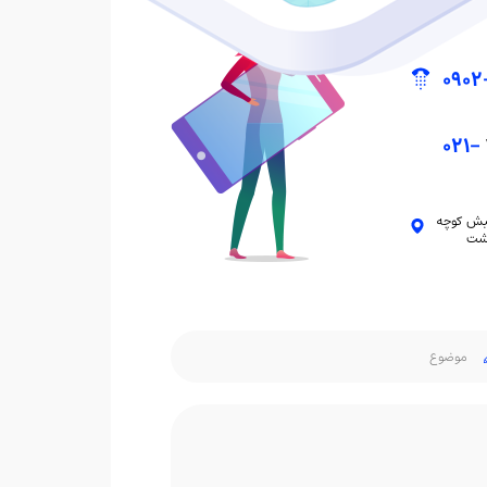
0902
021-
نبش کوچه